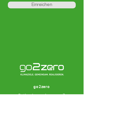
Einreichen
go2zero
Rothenbaumchaussee 7
20148 Hamburg