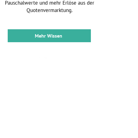
Pauschalwerte und mehr Erlöse aus der
Quotenvermarktung.
Mehr Wissen
go2zero
Rothenbaumchaussee 7
20148 Hamburg
Unternehmen
Über uns